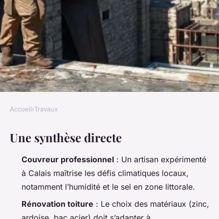
Accueil
›
Travaux
TRAVAUX
Une synthèse directe
5 astuces pour sélectionner le
bon couvreur à Calais
Couvreur professionnel
: Un artisan expérimenté
à Calais maîtrise les défis climatiques locaux,
Auberte
•
06/05/2026 09:19
•
8 min de lecture
notamment l’humidité et le sel en zone littorale.
Rénovation toiture
: Le choix des matériaux (zinc,
ardoise, bac acier) doit s’adapter à