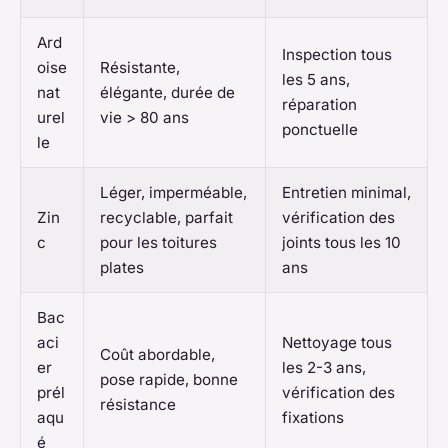
Ard
Inspection tous
oise
Résistante,
les 5 ans,
nat
élégante, durée de
réparation
urel
vie > 80 ans
ponctuelle
le
Léger, imperméable,
Entretien minimal,
Zin
recyclable, parfait
vérification des
c
pour les toitures
joints tous les 10
plates
ans
Bac
aci
Nettoyage tous
Coût abordable,
er
les 2-3 ans,
pose rapide, bonne
prél
vérification des
résistance
aqu
fixations
é