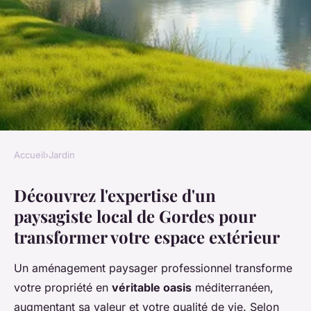
Accueil
›
Jardin
JARDIN
Découvrez l'expertise d'un
Découvrez l'expertise d'un
paysagiste local de Gordes pour
paysagiste à gordes pour votre
transformer votre espace extérieur
jardin
Un aménagement paysager professionnel transforme
Noé
•
2 janvier 2026
•
8 min de lecture
votre propriété en
véritable oasis
méditerranéen,
augmentant sa valeur et votre qualité de vie. Selon